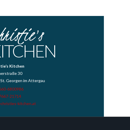
hristie's
ITCHEN
tie’s Kitchen
herstraße 30
 St. Georgen im Attergau
660-6800986
7667-21714
christies-kitchen.at