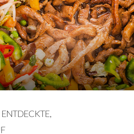
H
N ENTDECKTE,
UF