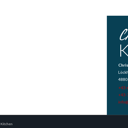
C
K
Chris
Löck
4880
+43-
+43-
info@
s Kitchen